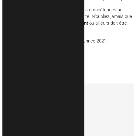
Dans les Vosges, ADEM’ENERGIE met ses compétences au
service de votre confort et de votre sécurité. N’oubliez jamais que
toute
installation électrique à Remiremont
ou ailleurs doit être
effectuée par des artisans qualifiés !
Vos artisans vous souhaitent une bonne année 2021 !
Retour aux articles