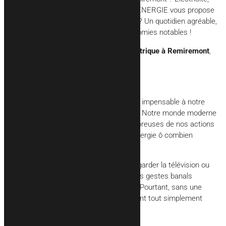
climatisation et pompe à chaleur, ADEM’ENERGIE vous propose
des solutions pour votre confort. À la clé ? Un quotidien agréable,
des équipements modernes et des économies notables !
Pour votre rénovation ou
installation électrique à Remiremont
,
vous pourrez compter sur eux !
Oui à l’époque contemporaine !
Vivre sans électricité est tout bonnement impensable à notre
époque, mis à part pour les survivalistes ! Notre monde moderne
rime avec confort, plaisir et facilité. Nombreuses de nos actions
quotidiennes impliquant d’utiliser cette énergie ô combien
pratique !
Au sein de l’habitat, allumer la lumière, regarder la télévision ou
encore utiliser la machine à laver, sont des gestes banals
auxquels nous ne prêtons plus attention. Pourtant, sans une
installation électrique
de qualité, ils seraient tout simplement
impossibles.