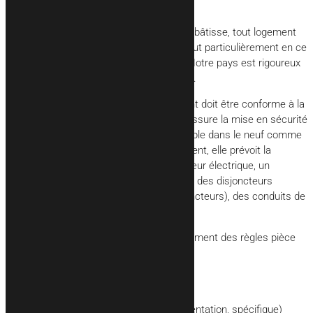
Mise aux normes électriques
Appartement, maison neuve ou ancienne bâtisse, tout logement
doit répondre à des normes strictes et tout particulièrement en ce
qui concerne le domaine de l’électricité. Notre pays est rigoureux
sur le sujet, il en va de la sécurité de tous.
Depuis sa création en 1956, tout logement doit être conforme à la
norme NF C15-100 (V3). Cette dernière assure la mise en sécurité
des équipements et des personnes. Valable dans le neuf comme
dans le cadre de la rénovation d’un bâtiment, elle prévoit la
présence d’éléments tels que : un compteur électrique, un
disjoncteur général, un tableau électrique, des disjoncteurs
différentiels, des fusibles (ou petits disjoncteurs), des conduits de
protection mécanique.
Sachez que cette norme NF prévoit également des règles pièce
par pièce, notamment sur :
le nombre de prises de courant
le nombre de points d’éclairage
le type de circuit (commande, alimentation, spécifique)