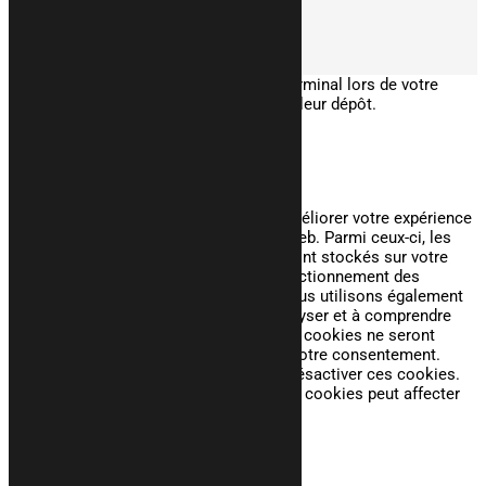
Site propulsé par
INOVA WEB
Ce site dépose des cookies sur votre terminal lors de votre
visite. Vous pouvez accepter ou refuser leur dépôt.
J'accepte
Je refuse
En savoir plus
Fermer
Ce site Web utilise des cookies pour améliorer votre expérience
pendant que vous naviguez sur le site Web. Parmi ceux-ci, les
cookies classés comme nécessaires sont stockés sur votre
navigateur car ils sont essentiels au fonctionnement des
fonctionnalités de base du site Web. Nous utilisons également
des cookies tiers qui nous aident à analyser et à comprendre
comment vous utilisez ce site Web. Ces cookies ne seront
stockés dans votre navigateur qu'avec votre consentement.
Vous avez également la possibilité de désactiver ces cookies.
Mais la désactivation de certains de ces cookies peut affecter
votre expérience de navigation.
Necessary
Necessary
Toujours activé